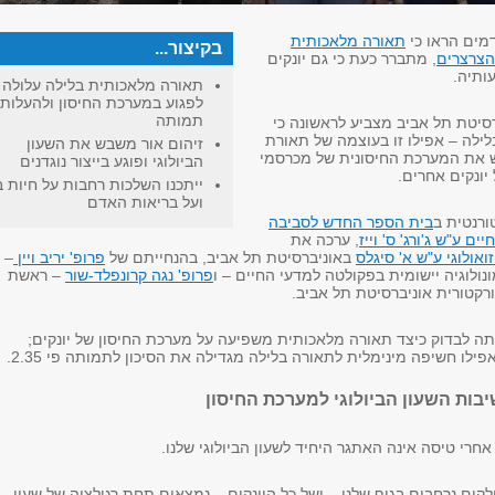
מים הראו כי
תאורה מלאכותית
בקיצור...
הצרצרים
, מתברר כעת כי גם יונקים
ותיה.
תאורה מלאכותית בלילה עלולה
לפגוע במערכת החיסון ולהעלות
תמותה
סיטת תל אביב מצביע לראשונה כי
ילה – אפילו זו בעוצמה של תאורת
זיהום אור משבש את השעון
ש את המערכת החיסונית של מכרסמי
הביולוגי ופוגע בייצור נוגדנים
יונקים אחרים.
ייתכנו השלכות רחבות על חיות ב
ועל בריאות האדם
ורנטית ב
בית הספר החדש לסביבה
ם ע"ש ג'ורג' ס' וייז
, ערכה את
ואולוגי ע"ש א' סיגלס
באוניברסיטת תל אביב, בהנחייתם של
פרופ' יריב ויין
–
ולוגיה יישומית בפקולטה למדעי החיים – ו
פרופ' נגה קרונפלד-שור
– ראשת
רקטורית אוניברסיטת תל אביב.
ה לבדוק כיצד תאורה מלאכותית משפיעה על מערכת החיסון של יונקים;
לו חשיפה מינימלית לתאורה בלילה מגדילה את הסיכון לתמותה פי 2.35.
שיבות השעון הביולוגי למערכת החיסון
אחרי טיסה אינה האתגר היחיד לשעון הביולוגי שלנו.
חלקים נרחבים בגוף שלנו – ושל כל היונקים – נמצאים תחת רגולציה של שעון