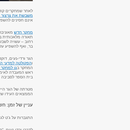
לאחר שמחקרים קוד
משבשת את צרצור 
אינם חסינים להשפע
מחקר חדש
מאוניבר
תאורה מלאכותית בל
רחוב – עשויה לשב
בר, ואף להשפיע על 
הגר ורדי-נעים, דוקט
ו
הפקולטה למדעי החיי
המחקר ב
גן למחקר ז
ראש המעבדה לאימונ
בית הספר לסביבה ו
מטרתה של הגר היית
הממצאים העידו שאפי
עניין של זמן: ח
התגברות על ג'ט לג 
לדברי ורדי-נעים, "