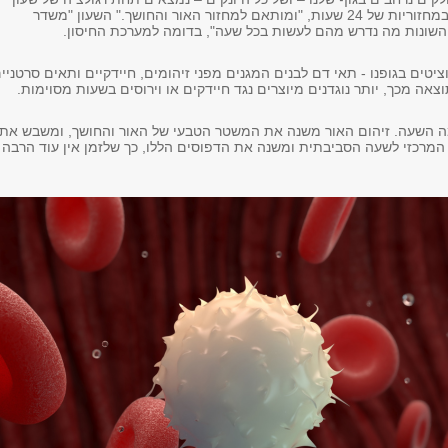
ביולוגי", אשר פועל במחזוריות של 24 שעות, "ומותאם למחזור האור והחושך." השעון "משדר
השונות מה נדרש מהם לעשות בכל שעה", בדומה למערכת החיסון.
טים בגופנו - תאי דם לבנים המגנים מפני זיהומים, חיידקיים ותאים סרטניי
תוצאה מכך, יותר נוגדנים מיוצרים נגד חיידקים או וירוסים בשעות מסוימות.
ה השעה. זיהום האור משנה את המשטר הטבעי של האור והחושך, ומשבש את
מרכזי לשעה הסביבתית ומשנה את הדפוסים הללו, כך שלזמן אין עוד הרבה