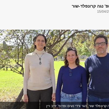
פ' נגה קרונפלד-שור
15/04/
רונפלד שור, הגר ורדי נעים ופרופ' יריב ויין