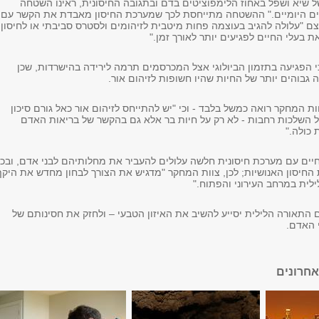
ל שיא ושפל באחוז הלימפוציטים בדם ובתגובה החיסונית, ראינו השטחה
ם היומיים." ההשטחה מתייחסת לכך שמערכת החיסון מאבדת את הקשר עם
עצם "עלולה להגיב בעוצמה פחות מיטבית לזיהומים ולסטרס סביבתי או לחיסון,
 בעלי החיים לפגיעים יותר לאורך זמן."
 הפגיעה בתזמון הביולוגי אצל המכרסמים תרמה לירידה בהישרדות, שכן
 גבוהים יותר של החיות שהיו חשופות לזיהום אור.
ות המחקר רואה כמשל בלבד - וכי "יש להתייחס לזיהום אור כאל גורם סיכון
ל השלכות רחבות - לא רק על חיות בר אלא גם בהקשר של בריאות האדם
 כולה."
חיים עם מערכת חיסונית חלשה עלולים להעביר את מחלותיהם לבני אדם, ובכ
החיסון האנושיות; לכן, צוות המחקר "מדגיש את הצורך לבחון מחדש את היקף
לית במרחב העירוני והפתוח."
 התאורה הלילית יסייע להשיב את האיזון הטבעי – ולחזק את חסינותם של
י האדם.
חרונים