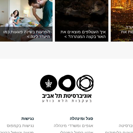
ורה
שת את
איך העטלפים מוצאים את
הפרעות בשינה פוגעות כמו
האור בקצה המנהרה? >
היעדר לינה >
סגל ומינהלה
נגישות
יברסיטה
אגפים ומשרדי מינהלה
נגישות בקמפוס
יינים בלימודים
ארגון הסגל המנהלי
מניעה וטיפול בהטר