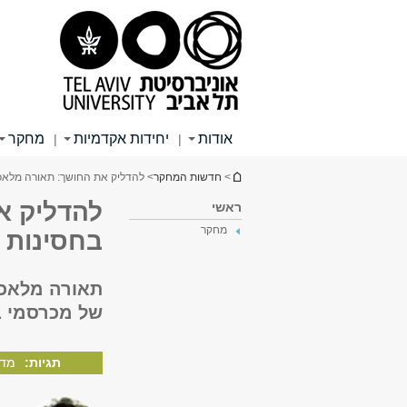
תוכן
תפריט
תפריט
עליון
ראשי
ראשי
אודות
יחידות אקדמיות
מחקר
|
|
הינך נמצא כאן
>
חדשות המחקר
> להדליק את החושך: תאורה מלאכו
להדליק א
ראשי
מחקר
בחסינות 
תאורה מלאכו
של מכרסמי ב
תגיות:
מדע