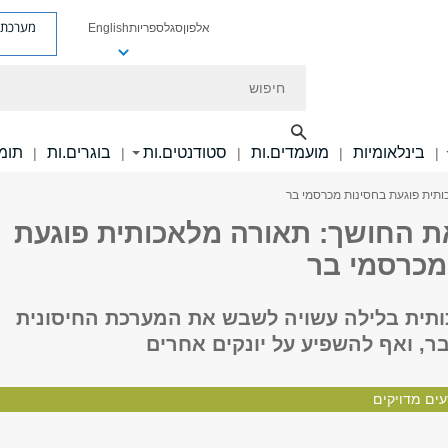
מערכת פ
אלפון
סגל
ספריות
English
חיפוש
בינלאומיות
מועמדים.ות
סטודנטים.ות
בוגרים.ות
תומכ
|
|
|
|
|
תית פוגעת בחסינות מכרסמי בר
ת החושך: תאורה מלאכותית פוגעת
מכרסמי בר
תית בלילה עשויה לשבש את המערכת החיסונית
ר, ואף להשפיע על יונקים אחרים
ים מדויקים