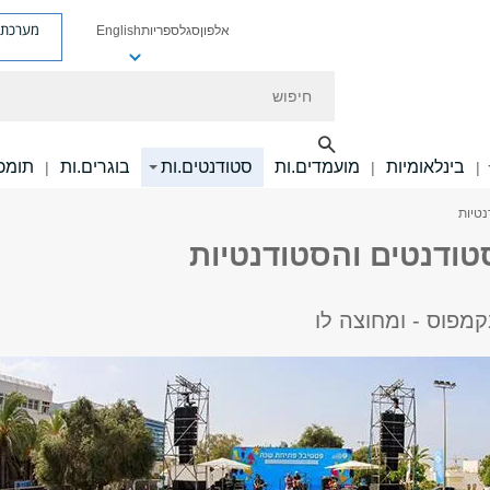
מערכת פ
אלפון
סגל
ספריות
English
חיפוש
בינלאומיות
מועמדים.ות
סטודנטים.ות
בוגרים.ות
תומכי
|
|
|
טיות
טודנטים והסטודנטיות
קמפוס - ומחוצה לו