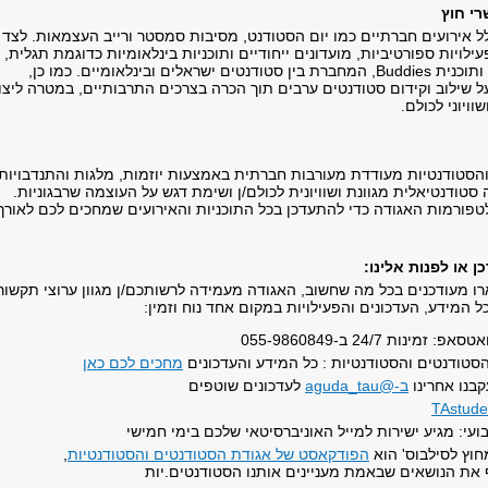
רי חוץ
 אירועים חברתיים כמו יום הסטודנט, מסיבות סמסטר ורייב העצמאות. לצד
ילויות ספורטיביות, מועדונים ייחודיים ותוכניות בינלאומיות כדוגמת תגלית,
שבועות בינלאומיים ותוכנית Buddies, המחברת בין סטודנטים ישראלים ובינלאומיים. כמו כן,
 שילוב וקידום סטודנטים ערבים תוך הכרה בצרכים התרבותיים, במטרה ליצו
ויוני לכולם.
הסטודנטיות מעודדת מעורבות חברתית באמצעות יוזמות, מלגות והתנדבויות
 סטודנטיאלית מגוונת ושוויונית לכולם/ן ושימת דגש על העוצמה שרבגוניות.
טפורמות האגודה כדי להתעדכן בכל התוכניות והאירועים שמחכים לכם לאורך
 או לפנות אלינו:
ו מעודכנים בכל מה שחשוב, האגודה מעמידה לרשותכם/ן מגוון ערוצי תקשור
ל המידע, העדכונים והפעילויות במקום אחד נוח וזמין:
זמינות 24/7 ב-055-9860849
סטודנטים והסטודנטיות : כל המידע והעדכונים
מחכים לכם כאן
קבנו אחרינו
ב-@aguda_tau
לעדכונים שוטפים
TAstude
בועי: מגיע ישירות למייל האוניברסיטאי שלכם בימי חמישי
חוץ לסילבוס' הוא
הפודקאסט של אגודת הסטודנטים והסטודנטיות
,
 את הנושאים שבאמת מעניינים אותנו הסטודנטים.יות