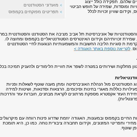
ם שלהם. תפקידה כולל ייצוג
מועדוני הסטודנטים
יות ומוסדות, שמירה על חופש הביטוי
וקידום שוויון זכויות לכלל
תפריטים מפוקחים בקמפוס
הסטודנטיות של אוניברסיטת תל אביב מציבה את הסטודנט והסטודנטית במרכ
 שמירת זכויותיהם וקידום האינטרסים הסטודנטיאליים בקמפוס ומחוצה לו.
מת ת סוגיות הליבה החשובות והמשמעותיות הנוגעות לחיי הסטודנטים
וס.
לקריאה נוספת באתר האגודה >
ון מחלקות ושירותים במטרה לשפר את חוויית הלימודים ולהעניק תמיכה בכל
ודנטיאליות
וג הסטודנטים מול הנהלת האוניברסיטה ומתן מענה שוטף לשאלות ופניות
לויות כוללות מאגרי בחינות וסיכומים, הרצאות וסדנאות, ושיטות למידה
חידת העזר אקסטרא מספקת מרתונים לקראת מבחנים, חוברות עזר והדרכות
רונטליות).
 החיים בקמפוס ובמעונות, האגודה יוזמת שדרוג פינות רווחה עם מיקרוגלים
מחירי ותפריטי המזנונים, וקידום תחבורה ציבורית נוחה. כמו כן, היא תומכת
פן שוטף.