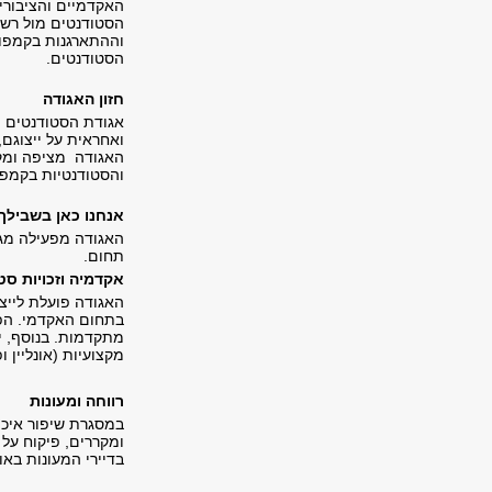
האקדמיים והציבוריי
הסטודנטים מול רשו
וההתארגנות בקמפוס, 
הסטודנטים.
חזון האגודה
אגודת הסטודנטים ו
ואחראית על ייצוגם,
האגודה מציפה ומקד
והסטודנטיות בקמפ
אנחנו כאן בשבילך
האגודה מפעילה מגו
תחום.
אקדמיה וזכויות סט
האגודה פועלת לייצ
בתחום האקדמי. הפעי
מתקדמות. בנוסף, י
מקצועיות (אונליין ופ
רווחה ומעונות
במסגרת שיפור איכות
ומקררים, פיקוח על 
בדיירי המעונות באו