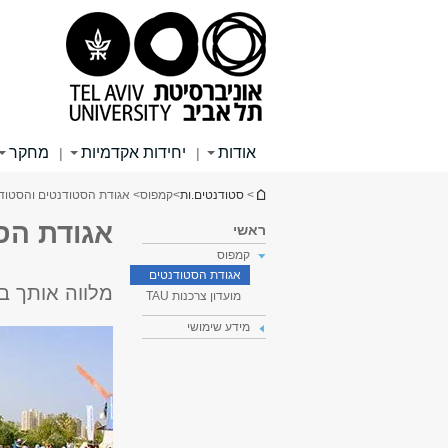
תוכן
תפריט
תפריט
עליון
ראשי
ראשי
אודות
יחידות אקדמיות
מחקר
|
|
הינך נמצא כאן
>
סטודנטים.ות
>
קמפוס
> אגודת הסטודנטים והסטודנ
אגודת הס
ראשי
קמפוס
אגודת הסטודנטים
מלווה אותך ב
מועדון צרכנות TAU
מידע שימושי