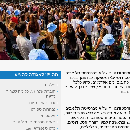
הסטודנטיות של אוניברסיטת תל אביב,
מה יש לאגודה להציע
סטודנטיאלי ומספקת גב תומך במגוון
 בעניינים אקדמיים, סיוע כלכלי
מלגות
אירועי תרבות ופנאי, שיזכירו לך להעביר
חוברת שנה א׳: כל מה שצריך
ם בחיוך.
לדעת
זכויות אקדמיות
הסטודנטיות של אוניברסיטת תל אביב,
נבחרות ספורט
שנוסדה בשנת 1983, היא עמותה רשומה ללא מטרות רווח,
אקסטרא
הסטודנטים והסטודנטיות בקמפוס.
תאים חברתיים ופוליטיים
 ובראשונה למען רווחת הסטודנטים,
טרסים החברתיים, הכלכליים,
כרטיס אשראי tau