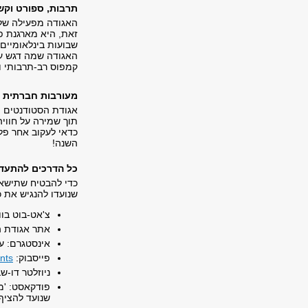
תרבות, ספורט וקש
האגודה מפעילה שלל
זאת, היא מארגנת פע
האגודה שמה דגש על
קמפוס רב-תרבותי ושו
מעורבות חברתית
אגודת הסטודנטים ו
תוך שמירה על חוויה
כדאי לעקוב אחר פל
השנה!
כל הדרכים להתעדכן
כדי להבטיח שתישאר
שנועדו להנגיש את כ
צ'אט-בוט בוואטסאפ: 
אתר אגודת ה
אינסטגרם: ע
פייסבוק:
nts
ניוזלטר דו-ש
פודקאסט: 'מ
שנועד להציף