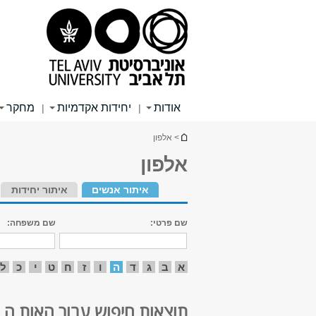
תוכן
תפריט
תפריט
עליון
ראשי
ראשי
אודות
יחידות אקדמיות
מחקר
|
|
הינך נמצא כאן
> אלפון
אלפון
איתור אנשים
איתור יחידות
שם פרטי:
שם משפחה:
א
ב
ג
ד
ה
ו
ז
ח
ט
י
כ
ל
תוצאות חיפוש עבור האות ה