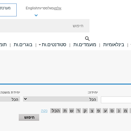
מערכת פ
אלפון
סגל
ספריות
English
חיפוש
בינלאומיות
מועמדים.ות
סטודנטים.ות
בוגרים.ות
תומכ
|
|
|
|
|
יחידה:
יחידת משנה:
מ
נ
ס
ע
פ
צ
ק
ר
ש
ת
הכל
נקה