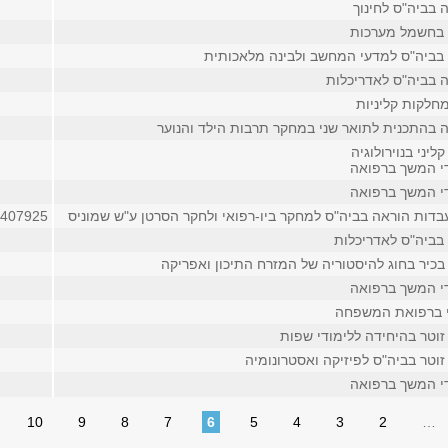
 בביה"ס לחינוך
 בחשמל מערכות
בביה"ס למדעי המחשב ולבינה מלאכותית
 בביה"ס לאדריכלות
חלקות קליניות
 בהתכנית לתואר שני במחקר תרבות הילד והנוער
ליני בנוירולוגיה
די המשך ברפואה
די המשך ברפואה
דות הוראה בביה"ס למחקר ביו-רפואי ולחקר הסרטן ע"ש שמוניס
6407925
בביה"ס לאדריכלות
בכיר בחוג להיסטוריה של המזרח התיכון ואפריקה
די המשך ברפואה
י ברפואת המשפחה
זוטר בהיחידה ללימודי שפות
וטר בביה"ס לפיזיקה ואסטרונומיה
די המשך ברפואה
10
9
8
7
6
5
4
3
2
…